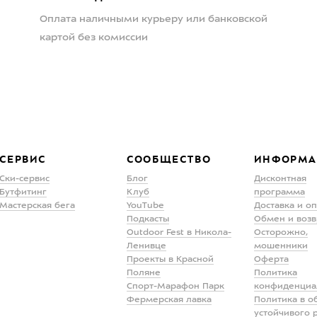
Оплата наличными курьеру или банковской
картой без комиссии
СЕРВИС
СООБЩЕСТВО
ИНФОРМА
Ски-сервис
Блог
Дисконтная
Бутфитинг
Клуб
программа
Мастерская бега
YouTube
Доставка и о
Подкасты
Обмен и возв
Outdoor Fest в Никола-
Осторожно,
Ленивце
мошенники
Проекты в Красной
Оферта
Поляне
Политика
Спорт-Марафон Парк
конфиденциа
Фермерская лавка
Политика в о
устойчивого 