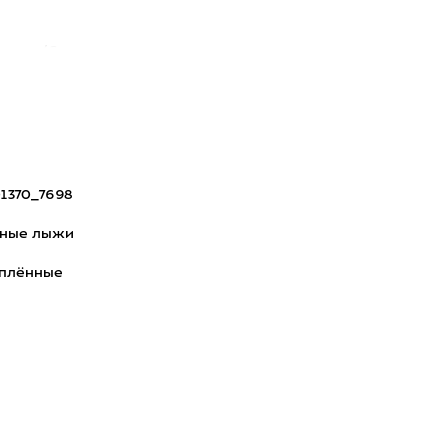
я кожа/Gor
1370_7698
рные лыжи
еплённые