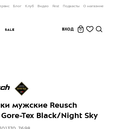
ервис
Блог
Клуб
Видео
Fest
Подкасты
О магазине
ВХОД
Ы
SALE
0
ки мужские Reusch
 Gore-Tex Black/Night Sky
301370_7698