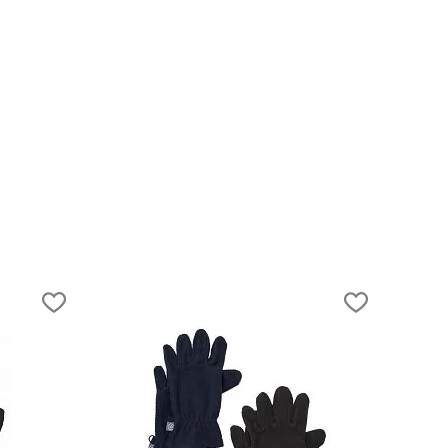
20.07.2018
Как собрать ребёнка в палаточный
лагерь?