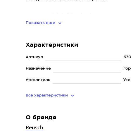
• материал: Softshell Premium/натуральная козь
Показать еще
Характеристики
Артикул
630
Назначение
Го
Утеплитель
Ут
Все характеристики
О бренде
Reusch