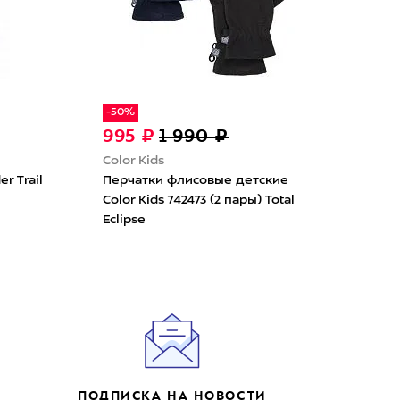
-50%
995 ₽
1 990 ₽
15
The 
Color Kids
Пер
r Trail
Перчатки флисовые детские
Jan
Color Kids 742473 (2 пары) Total
Blac
Eclipse
ПОДПИСКА НА НОВОСТИ