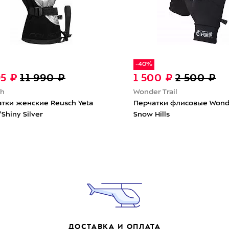
-40%
95 ₽
11 990 ₽
1 500 ₽
2 500 ₽
ch
Wonder Trail
тки женские Reusch Yeta
Перчатки флисовые Wonde
/Shiny Silver
Snow Hills
ДОСТАВКА И ОПЛАТА