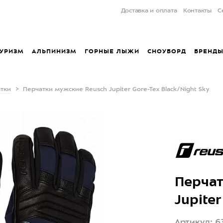
Доставка и оплата
Контакты
С
УРИЗМ
АЛЬПИНИЗМ
ГОРНЫЕ ЛЫЖИ
СНОУБОРД
БРЕНД
тки
Перчатки мужские Reusch Jupiter Gore-Tex Black/Night Sky
Перчат
Jupiter
Артикул: 6