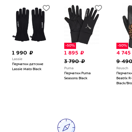
-50%
-50%
1 990 ₽
1 895 ₽
4 745
Lassie
3 790 ₽
9 49
Перчатки детские
Puma
Reusch
Lassie Mato Black
Перчатки Puma
Перчатки
Seasons Black
Beatrix R-
Black/Br