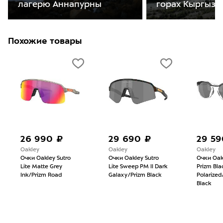
лагерю Аннапурны
горах Кыргызс
Похожие товары
26 990 ₽
29 690 ₽
29 59
Oakley
Oakley
Oakley
Очки Oakley Sutro
Очки Oakley Sutro
Очки Oak
Lite Matte Grey
Lite Sweep PM II Dark
Prizm Bla
Ink/Prizm Road
Galaxy/Prizm Black
Polarize
Black