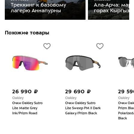
Треккинг к базовому
Ала-Арча: мар
лагерю Аннапурны
горах Кыргызс
Похожие товары
26 990 ₽
29 690 ₽
29 59
Oakley
Oakley
Oakley
Очки Oakley Sutro
Очки Oakley Sutro
Очки Oak
Lite Matte Grey
Lite Sweep PM II Dark
Prizm Bla
Ink/Prizm Road
Galaxy/Prizm Black
Polarize
Black