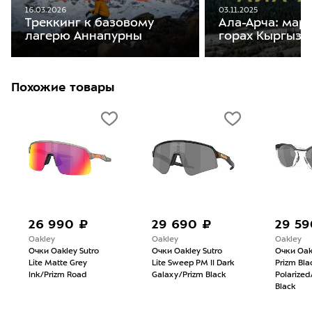
16.03.2026
03.11.2025
Треккинг к базовому
Ала-Арча: мар
лагерю Аннапурны
горах Кыргызс
Похожие товары
26 990 ₽
29 690 ₽
29 59
Oakley
Oakley
Oakley
Очки Oakley Sutro
Очки Oakley Sutro
Очки Oak
Lite Matte Grey
Lite Sweep PM II Dark
Prizm Bla
Ink/Prizm Road
Galaxy/Prizm Black
Polarize
Black