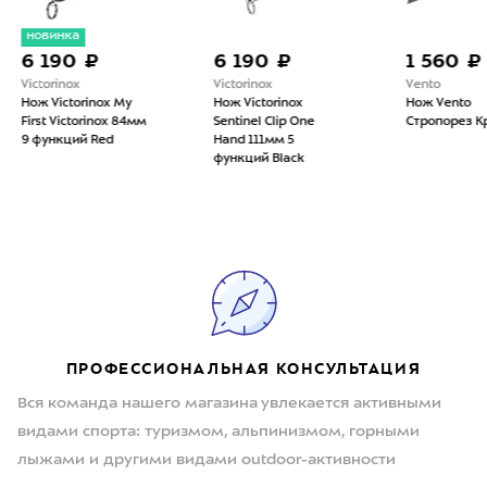
6 190 ₽
1 560 ₽
Victorinox
Vento
 My
Нож Victorinox
Нож Vento
 84мм
Sentinel Clip One
Стропорез Красный
Hand 111мм 5
функций Black
ПРОФЕССИОНАЛЬНАЯ КОНСУЛЬТАЦИЯ
Вся команда нашего магазина увлекается активными
видами спорта: туризмом, альпинизмом, горными
лыжами и другими видами outdoor-активности