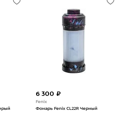
6 300 ₽
6 
Fenix
Feni
Серый
Фонарь Fenix CL22R Черный
Фон