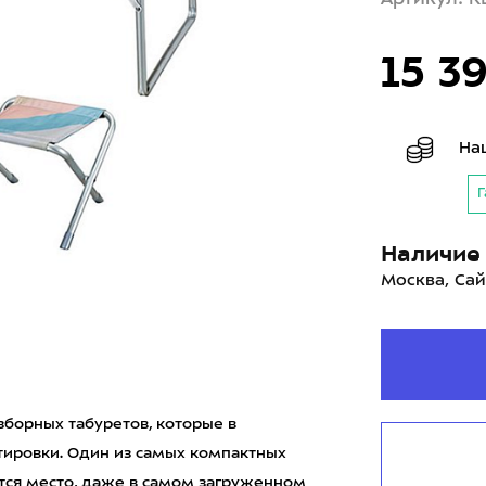
15 3
На
Г
Наличие 
Москва, Сай
зборных табуретов, которые в
тировки. Один из самых компактных
тся место, даже в самом загруженном