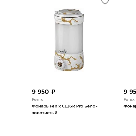
9 950 ₽
9 9
Fenix
Fenix
ый
Фонарь Fenix CL26R Pro Бело-
Фонар
золотистый