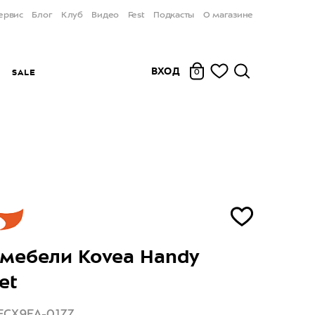
ервис
Блог
Клуб
Видео
Fest
Подкасты
О магазине
ВХОД
Ы
SALE
0
мебели Kovea Handy
et
ECX9FA-01ZZ