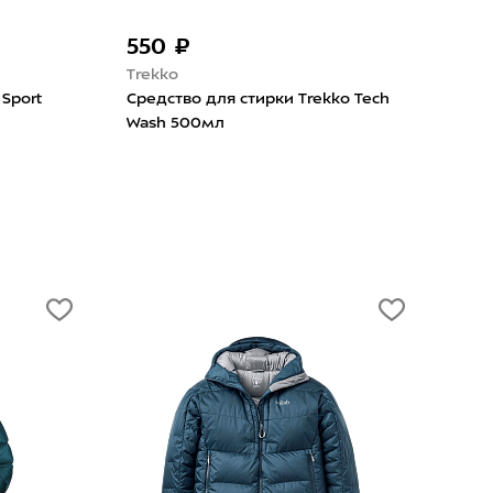
550 ₽
69
Trekko
SIB
 Sport
Средство для стирки Trekko Tech
Гель
Wash 500мл
Was