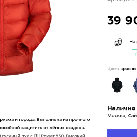
39 9
На
Г
Цвет:
красны
Наличие 
Москва, Сай
уризма и города. Выполнена из прочного
особной защитить от лёгких осадков.
гусиный пух с Fill Power 850. Высокий