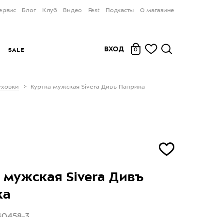
ервис
Блог
Клуб
Видео
Fest
Подкасты
О магазине
ВХОД
Ы
SALE
0
уховки
Куртка мужская Sivera Дивъ Паприка
 мужская Sivera Дивъ
ка
40458-3