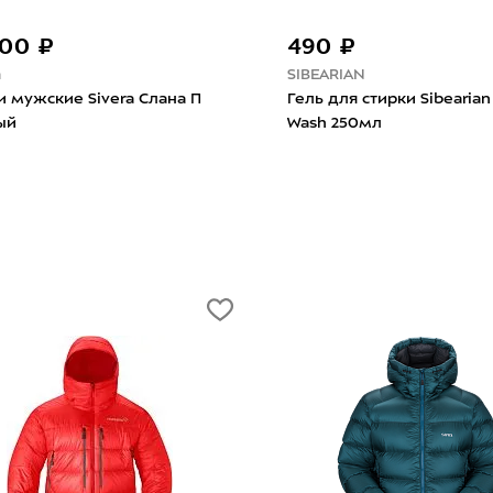
500 ₽
490 ₽
a
SIBEARIAN
 мужские Sivera Слана П
Гель для стирки Sibearian
ый
Wash 250мл