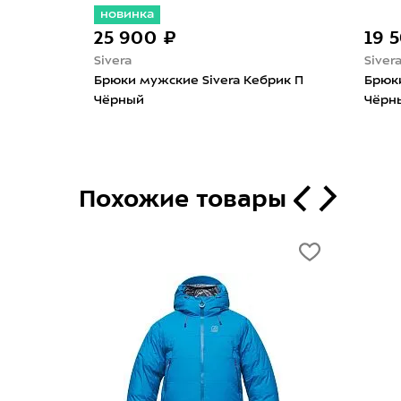
новинка
25 900 ₽
19 
Sivera
Siver
 для
Брюки мужские Sivera Кебрик П
Брюки
 и
Чёрный
Чёрн
Похожие товары