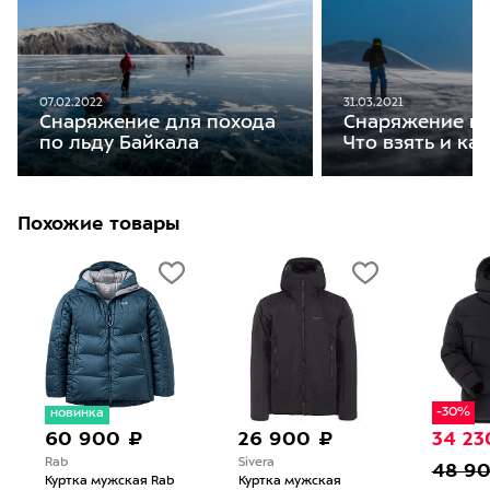
07.02.2022
31.03.2021
Снаряжение для похода
Снаряжение на
по льду Байкала
Что взять и ка
Похожие товары
-30%
новинка
60 900 ₽
26 900 ₽
34 23
Rab
Sivera
48 9
Куртка мужская Rab
Куртка мужская