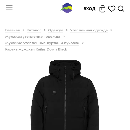
ВХОД
0
Главная
Каталог
Одежда
Утепленная одежда
Мужская утепленная одежда
Мужские утепленные куртки и пуховки
Куртка мужская Kailas Down Black