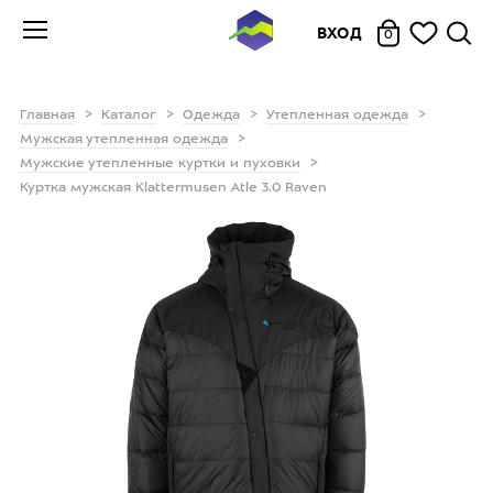
ВХОД
0
Главная
Каталог
Одежда
Утепленная одежда
Мужская утепленная одежда
Мужские утепленные куртки и пуховки
Куртка мужская Klattermusen Atle 3.0 Raven