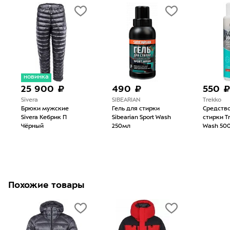
новинка
25 900 ₽
490 ₽
550 
Sivera
SIBEARIAN
Trekko
Брюки мужские
Гель для стирки
Средств
Sivera Кебрик П
Sibearian Sport Wash
стирки T
Чёрный
250мл
Wash 50
Похожие товары