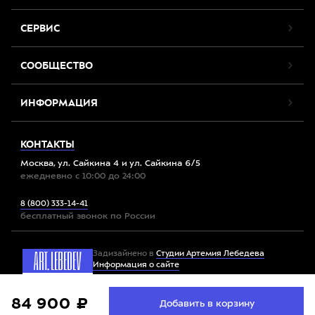
СЕРВИС
СООБЩЕСТВО
ИНФОРМАЦИЯ
КОНТАКТЫ
Москва, ул. Сайкина 4 и ул. Сайкина 6/5
ежедневно с 10:00 до 24:00
8 (800) 333-14-41
бесплатный звонок по России
Задизайнено в
Студии Артемия Лебедева
Информация о сайте
Мы используем файлы cookie. Продолжив работу с
84 900 ₽
Принять
Добавить в корзину
Все права защищены. 2012-2026 © Спорт-Марафон
сайтом, вы соглашаетесь с
условиями использования
файлов cookie