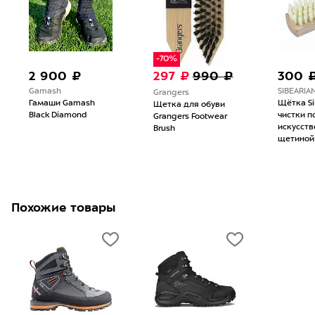
-70%
2 900 ₽
297 ₽
990 ₽
300 
Gamash
SIBEARIA
Grangers
Гамаши Gamash
Щётка Si
Щетка для обуви
Black Diamond
чистки п
Grangers Footwear
искусств
Brush
щетиной
Похожие товары