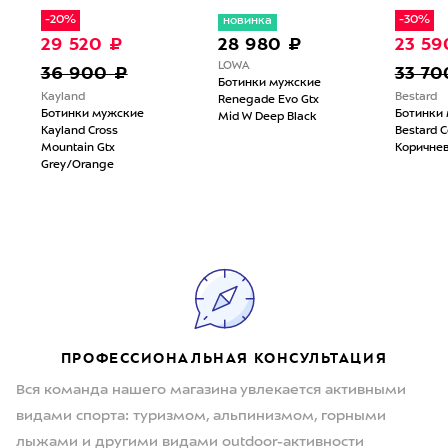
-20%
-30%
новинка
29 520 ₽
28 980 ₽
23 59
LOWA
36 900 ₽
33 70
Ботинки мужские
Kayland
Bestard
Renegade Evo Gtx
Ботинки мужские
Ботинки
Mid W Deep Black
Kayland Cross
Bestard C
Mountain Gtx
Коричне
Grey/Orange
ПРОФЕССИОНАЛЬНАЯ КОНСУЛЬТАЦИЯ
Вся команда нашего магазина увлекается активными
видами спорта: туризмом, альпинизмом, горными
лыжами и другими видами outdoor-активности