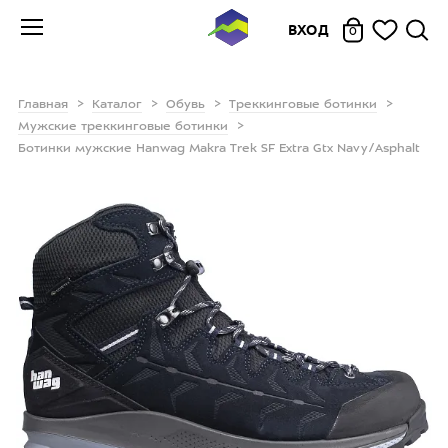
ВХОД
0
Главная
Каталог
Обувь
Треккинговые ботинки
Мужские треккинговые ботинки
Ботинки мужские Hanwag Makra Trek SF Extra Gtx Navy/Asphalt