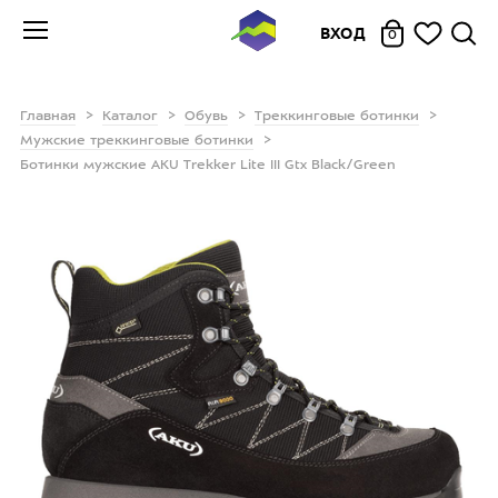
ВХОД
0
Главная
Каталог
Обувь
Треккинговые ботинки
Мужские треккинговые ботинки
Ботинки мужские AKU Trekker Lite III Gtx Black/Green