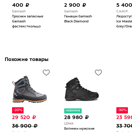
400 ₽
2 900 ₽
5 40
Gamash
Gamash
C.A.M.P.
Тросики запасные
Гамаши Gamash
Ледоступ
Gamash
Black Diamond
Ice Maste
фастекс+кольцо
Grey/Ora
Похожие товары
-20%
-30%
новинка
29 520 ₽
28 980 ₽
23 59
LOWA
36 900 ₽
33 70
Ботинки мужские