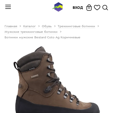
ВХОД
0
Главная
Каталог
Обувь
Треккинговые ботинки
Мужские треккинговые ботинки
Ботинки мужские Bestard Coto Ag Коричневые