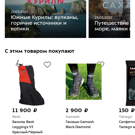
22.05.2025
Южные Курилы: вулканы,
29.03.2025
горячие источники и
Путешествие н
котики
море, маяки и 
С этим товаром покупают
11 900 ₽
2 900 ₽
150 ₽
Bask
Gamash
Tarrago
Бахилы Bask
Гамаши Gamash
Салфетк
Leggings V3
Black Diamond
Tarrago 
Красный/Черный