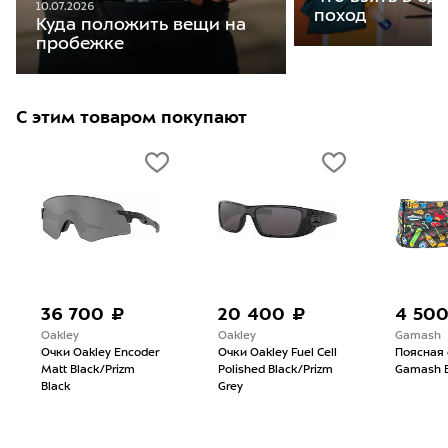
10.07.2026
поход
Куда положить вещи на
пробежке
С этим товаром покупают
36 700 ₽
20 400 ₽
4 50
Oakley
Oakley
Gamash
Очки Oakley Encoder
Очки Oakley Fuel Cell
Поясная
Matt Black/Prizm
Polished Black/Prizm
Gamash B
Black
Grey