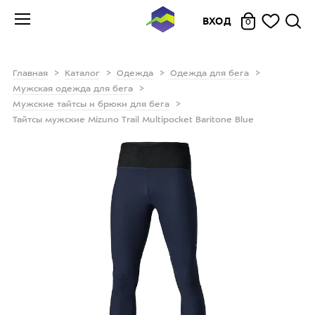
ВХОД
0
Главная
Каталог
Одежда
Одежда для бега
Мужская одежда для бега
Мужские тайтсы и брюки для бега
Тайтсы мужские Mizuno Trail Multipocket Baritone Blue