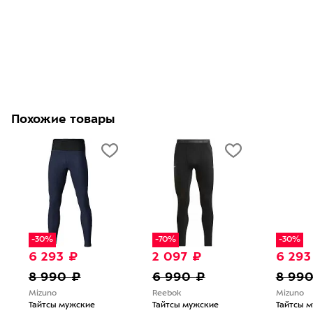
Похожие товары
-30%
-70%
-30%
6 293 ₽
2 097 ₽
6 293
8 990 ₽
6 990 ₽
8 99
Mizuno
Reebok
Mizuno
Тайтсы мужские
Тайтсы мужские
Тайтсы 