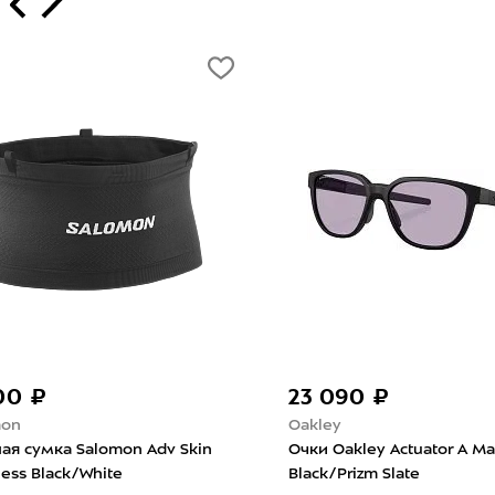
т
00 ₽
23 090 ₽
mon
Oakley
ая сумка Salomon Adv Skin
Очки Oakley Actuator A Ma
ess Black/White
Black/Prizm Slate