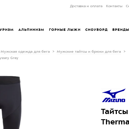
Доставка и оплата
Контакты
С
УРИЗМ
АЛЬПИНИЗМ
ГОРНЫЕ ЛЫЖИ
СНОУБОРД
БРЕНД
Мужская одежда для бега
Мужские тайтсы и брюки для бега
yssey Gray
Тайтсы
Therma