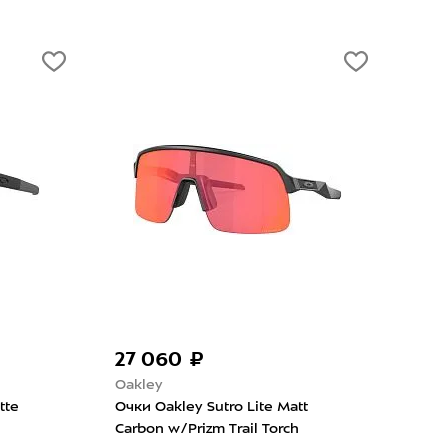
27 060 ₽
20
Oakley
Oak
tte
Очки Oakley Sutro Lite Matt
Очки
Carbon w/Prizm Trail Torch
Clea