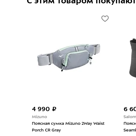
С этим товаром покупаю
4 990 ₽
6 6
Mizuno
Salo
uit
Поясная сумка Mizuno 2Way Waist
Поясн
Porch CR Gray
Seaml