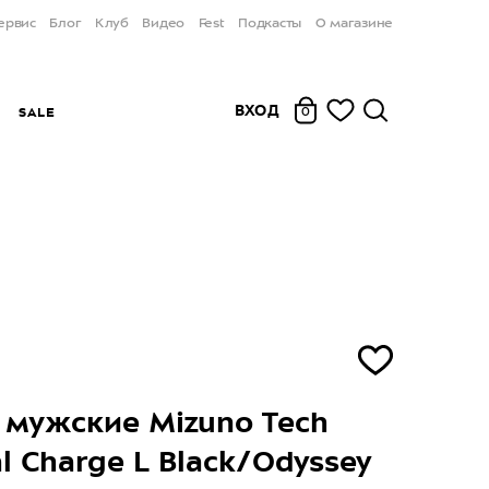
ервис
Блог
Клуб
Видео
Fest
Подкасты
О магазине
ВХОД
Ы
SALE
0
 мужские Mizuno Tech
l Charge L Black/Odyssey