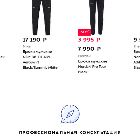
-50%
17 190 ₽
3 995 ₽
9 590
Nike
The Nort
7 990 ₽
Брюки мужские
Брюки м
Nordski
Nike Dri-FIT ADV
North Fa
Брюки мужские
AeroSwift
Athletics
Nordski Pro Tour
Black/Summit White
Black
Black
ПРОФЕССИОНАЛЬНАЯ КОНСУЛЬТАЦИЯ