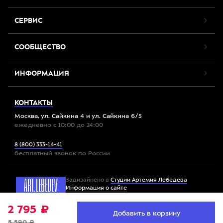
СЕРВИС
СООБЩЕСТВО
ИНФОРМАЦИЯ
КОНТАКТЫ
Москва, ул. Сайкина 4 и ул. Сайкина 6/5
ежедневно с 10:00 до 24:00
8 (800) 333-14-41
бесплатный звонок по России
Задизайнено в
Студии Артемия Лебедева
Информация о сайте
2 795 ₽
Мы используем файлы cookie. Продолжив работу с
Добавить в корзину
Принять
Все права защищены. 2012-2026 © Спорт-Марафон
сайтом, вы соглашаетесь с
условиями использования
5 590 ₽
файлов cookie