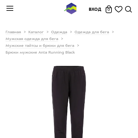
ВХОД
0
Главная
Каталог
Одежда
Одежда для бега
Мужская одежда для бега
Мужские тайтсы и брюки для бега
Брюки мужские Anta Running Black