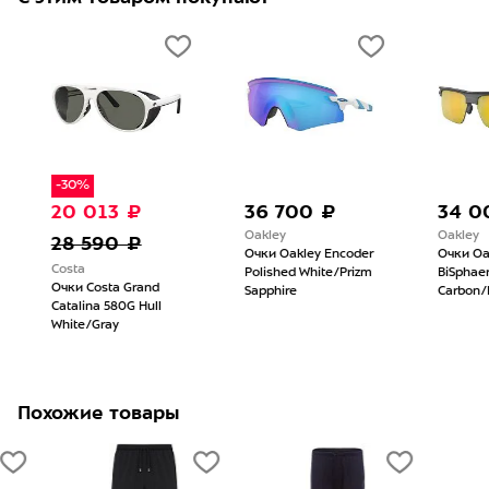
-30%
20 013 ₽
36 700 ₽
34 0
Oakley
Oakley
28 590 ₽
Очки Oakley Encoder
Очки Oak
Costa
Polished White/Prizm
BiSphaer
Очки Costa Grand
Sapphire
Carbon/Pr
Catalina 580G Hull
White/Gray
Похожие товары