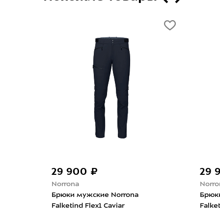
29 900 ₽
29 
Norrona
Norro
en
Брюки мужские Norrona
Брюк
Falketind Flex1 Caviar
Falke