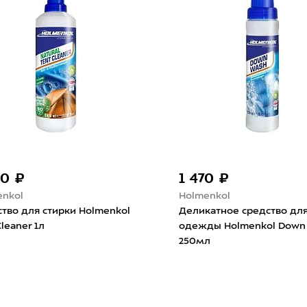
30 ₽
1 470 ₽
enkol
Holmenkol
тво для стирки Holmenkol
Деликатное средство для
Cleaner 1л
одежды Holmenkol Down
250мл