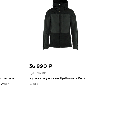
36 990 ₽
69
Fjallraven
SIB
 стирки
Куртка мужская Fjallraven Keb
Гель
 Wash
Black
Was