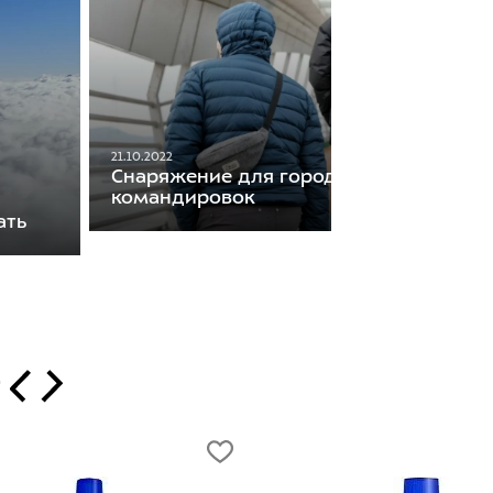
21.10.2022
Снаряжение для городских путешеств
командировок
ать
т