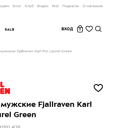
ервис
Блог
Клуб
Видео
Fest
Подкасты
О магазине
ВХОД
Ы
SALE
0
ужские Fjallraven Karl Pro Laurel Green
мужские Fjallraven Karl
urel Green
2511 625