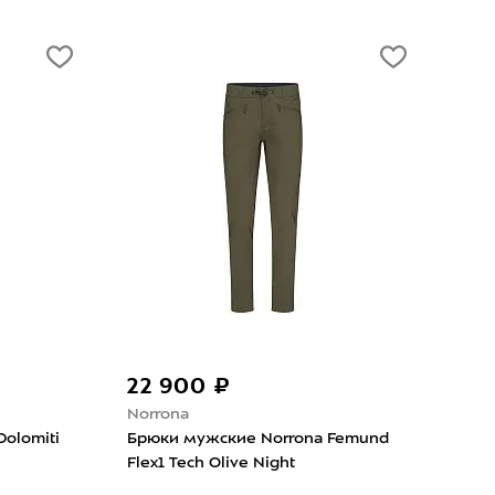
22 900 ₽
9 
Norrona
SMG
olomiti
Брюки мужские Norrona Femund
Брю
Flex1 Tech Olive Night
Soft