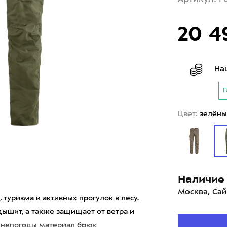
20 4
На
Г
Цвет:
зелёны
Наличие 
Москва, Сай
, туризма и активных прогулок в лесу.
дышит, а также защищает от ветра и
т непогоды материал брюк