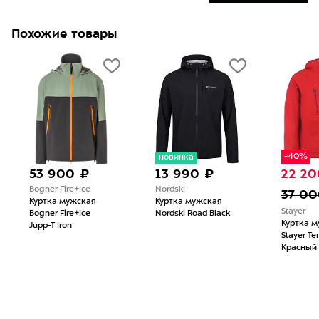
Похожие товары
-40%
новинка
53 900 ₽
13 990 ₽
22 20
Bogner Fire+Ice
Nordski
37 00
Куртка мужская
Куртка мужская
Stayer
Bogner Fire+Ice
Nordski Road Black
Куртка 
Jupp-T Iron
Stayer Те
Красный