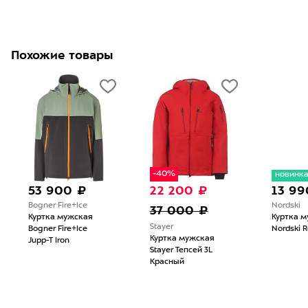
Похожие товары
-40%
новинк
53 900 ₽
22 200 ₽
13 99
Bogner Fire+Ice
Nordski
37 000 ₽
Куртка мужская
Куртка 
Stayer
Bogner Fire+Ice
Nordski R
Куртка мужская
Jupp-T Iron
Stayer Тепсей 3L
Красный