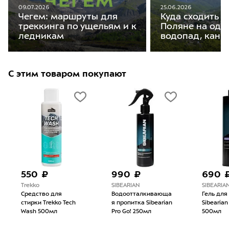
25.06.2026
09.07.2026
Куда сходить в
Чегем: маршруты для
Поляне на оди
треккинга по ущельям и к
водопад, кань
ледникам
С этим товаром покупают
550 ₽
990 ₽
690 
Trekko
SIBEARIAN
SIBEARIA
Средство для
Водоотталкивающа
Гель для
стирки Trekko Tech
я пропитка Sibearian
Sibearian
Wash 500мл
Pro Go! 250мл
500мл