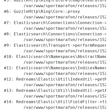
#5: GuzzleHttp\Ring\Future\CompletedFutureVa
	/var/www/sportmarafon/releases/1523/vendor/guzzlehttp/ringphp/src/Core.php:341

#6: GuzzleHttp\Ring\Core::proxy

	/var/www/sportmarafon/releases/1523/vendor/elasticsearch/elasticsearch/src/Elasticsearch/Connections/Connection.php:299

#7: Elasticsearch\Connections\Connection->E
	/var/www/sportmarafon/releases/1523/vendor/elasticsearch/elasticsearch/src/Elasticsearch/Connections/Connection.php:177

#8: Elasticsearch\Connections\Connection->p
	/var/www/sportmarafon/releases/1523/vendor/elasticsearch/elasticsearch/src/Elasticsearch/Transport.php:105

#9: Elasticsearch\Transport->performRequest

	/var/www/sportmarafon/releases/1523/vendor/elasticsearch/elasticsearch/src/Elasticsearch/Namespaces/AbstractNamespace.php:72

#10: Elasticsearch\Namespaces\AbstractNames
	/var/www/sportmarafon/releases/1523/vendor/elasticsearch/elasticsearch/src/Elasticsearch/Namespaces/IndicesNamespace.php:288

#11: Elasticsearch\Namespaces\IndicesNamesp
	/var/www/sportmarafon/releases/1523/local/lib/redreams/Elastic/Util/IndexUtil.php:80

#12: Redreams\Elastic\Util\IndexUtil->getMap
	/var/www/sportmarafon/releases/1523/local/lib/redreams/Elastic/Util/IndexUtil.php:92

#13: Redreams\Elastic\Util\IndexUtil->getAv
	/var/www/sportmarafon/releases/1523/local/lib/redreams/Elastic/Util/FieldFilter.php:43

#14: Redreams\Elastic\Util\FieldFilter->filt
	/var/www/sportmarafon/releases/1523/local/components/redreams/elastic.products.list/class.php:107
