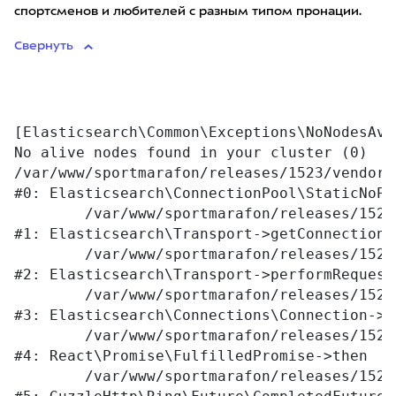
спортсменов и любителей с разным типом пронации.
Свернуть
[Elasticsearch\Common\Exceptions\NoNodesAva
No alive nodes found in your cluster (0)

/var/www/sportmarafon/releases/1523/vendor/
#0: Elasticsearch\ConnectionPool\StaticNoPi
	/var/www/sportmarafon/releases/1523/vendor/elasticsearch/elasticsearch/src/Elasticsearch/Transport.php:76

#1: Elasticsearch\Transport->getConnection

	/var/www/sportmarafon/releases/1523/vendor/elasticsearch/elasticsearch/src/Elasticsearch/Transport.php:94

#2: Elasticsearch\Transport->performRequest

	/var/www/sportmarafon/releases/1523/vendor/elasticsearch/elasticsearch/src/Elasticsearch/Connections/Connection.php:242

#3: Elasticsearch\Connections\Connection->E
	/var/www/sportmarafon/releases/1523/vendor/react/promise/src/FulfilledPromise.php:28

#4: React\Promise\FulfilledPromise->then

	/var/www/sportmarafon/releases/1523/vendor/guzzlehttp/ringphp/src/Future/CompletedFutureValue.php:55
