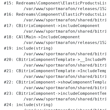
#15: Redreams\Component\ElasticProductsList
	/var/www/sportmarafon/releases/1523/local/components/redreams/elastic.products.list/class.php:69

#16: Redreams\Component\ElasticProductsList
	/var/www/sportmarafon/shared/bitrix/modules/main/classes/general/component.php:656

#17: CBitrixComponent->includeComponent

	/var/www/sportmarafon/shared/bitrix/modules/main/classes/general/main.php:1041

#18: CAllMain->IncludeComponent

	/var/www/sportmarafon/releases/1523/local/templates/main/components/bitrix/catalog/.default/element.php:309

#19: include(string)

	/var/www/sportmarafon/shared/bitrix/modules/main/classes/general/component_template.php:789

#20: CBitrixComponentTemplate->__IncludePHPT
	/var/www/sportmarafon/shared/bitrix/modules/main/classes/general/component_template.php:884

#21: CBitrixComponentTemplate->IncludeTempla
	/var/www/sportmarafon/shared/bitrix/modules/main/classes/general/component.php:764

#22: CBitrixComponent->showComponentTemplate
	/var/www/sportmarafon/shared/bitrix/modules/main/classes/general/component.php:712

#23: CBitrixComponent->includeComponentTempl
	/var/www/sportmarafon/shared/bitrix/components/bitrix/catalog/component.php:171

#24: include(string)
