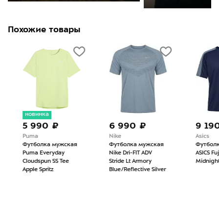
Похожие товары
новинка
5 990 ₽
6 990 ₽
9 190
Puma
Nike
Asics
Футболка мужская
Футболка мужская
Футболк
Puma Everyday
Nike Dri-FIT ADV
ASICS Fujit
Cloudspun SS Tee
Stride Lt Armory
Midnight/
Apple Spritz
Blue/Reflective Silver