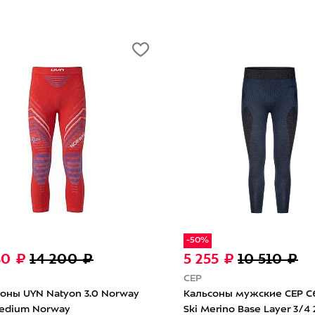
-
10 900 ₽
5
UYN
U
Кальсоны мужские UYN
uno
Ка
Evolutyon Biotech Uw Long Blue
ack
De