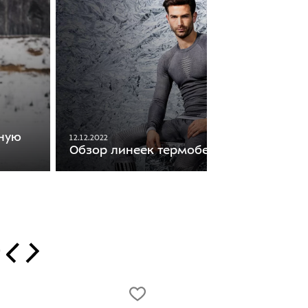
дную
12.12.2022
Обзор линеек термобелья UYN
т