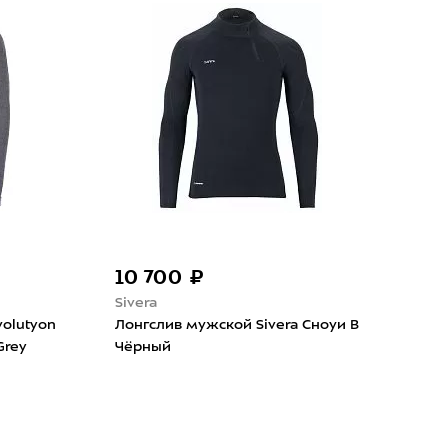
-30%
 200 ₽
6 993 ₽
9 990 ₽
onic
CEP
слив мужской X-Bionic
Лонгслив мужской CEP
gy Accumulator 4.0 LG SL
Core Run Merino Base La
coal/Pearl Grey