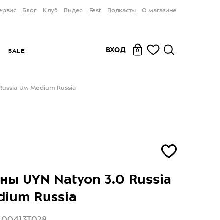
ервис
Блог
Клуб
Видео
Fest
Подкасты
О магазине
ВХОД
Ы
SALE
0
Russia Uw Medium Russia
ны UYN Natyon 3.0 Russia
ium Russia
100413T028