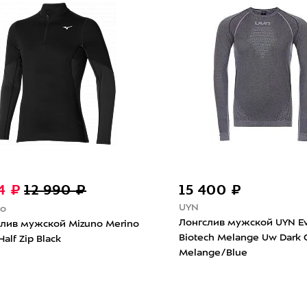
20 200 ₽
20
X-Bionic
X-Bi
Лонгслив мужской X-Bionic
Лонг
usyon
Energy Accumulator 4.0
Ener
Neck
Marine/Optical White
Char