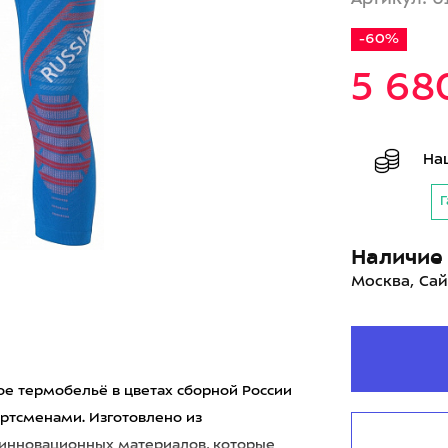
-60%
5 68
На
Г
Наличие 
Москва, Сай
ое термобельё в цветах сборной России
ртсменами. Изготовлено из
 инновационных материалов, которые