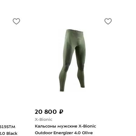
60%
 000 ₽
12 500 ₽
20 800 ₽
X-Bionic
YN
Кальсоны мужские X-B
льсоны мужские UYN Fusyon
Radiactor 4.0 Gold/Blac
fender Uws Long Tactical Green