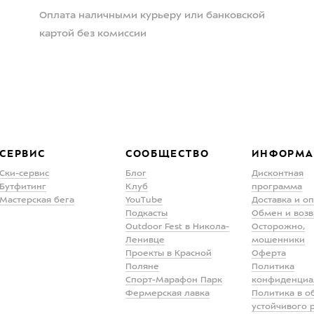
Оплата наличными курьеру или банковской
картой без комиссии
СЕРВИС
СООБЩЕСТВО
ИНФОРМА
Ски-сервис
Блог
Дисконтная
Бутфитинг
Клуб
программа
Мастерская бега
YouTube
Доставка и о
Подкасты
Обмен и возв
Outdoor Fest в Никола-
Осторожно,
Ленивце
мошенники
Проекты в Красной
Оферта
Поляне
Политика
Спорт-Марафон Парк
конфиденциа
Фермерская лавка
Политика в о
устойчивого 