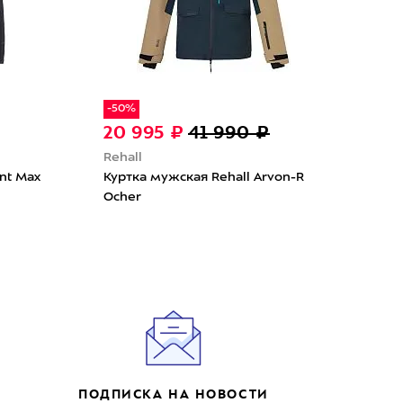
-50%
-50
20 995 ₽
41 990 ₽
20
Rehall
Reha
nt Max
Куртка мужская Rehall Arvon-R
Курт
Ocher
Smo
ПОДПИСКА НА НОВОСТИ