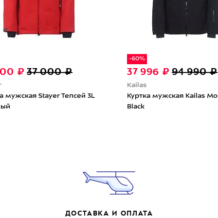
-60%
200 ₽
37 000 ₽
37 996 ₽
94 990 ₽
r
Kailas
а мужская Stayer Тепсей 3L
Куртка мужская Kailas Mo
ный
Black
ДОСТАВКА И ОПЛАТА