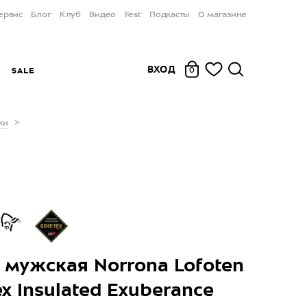
ервис
Блог
Клуб
Видео
Fest
Подкасты
О магазине
ВХОД
Ы
SALE
0
ки
 мужская Norrona Lofoten
ex Insulated Exuberance