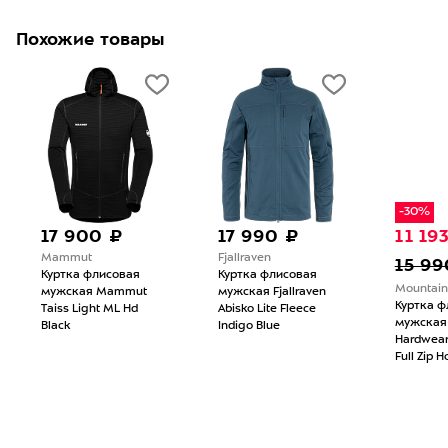
Похожие товары
-30%
17 900 ₽
17 990 ₽
11 19
Mammut
Fjallraven
15 99
Куртка флисовая
Куртка флисовая
Mountain
мужская Mammut
мужская Fjallraven
Куртка ф
Taiss Light ML Hd
Abisko Lite Fleece
мужская
Black
Indigo Blue
Hardwear
Full Zip 