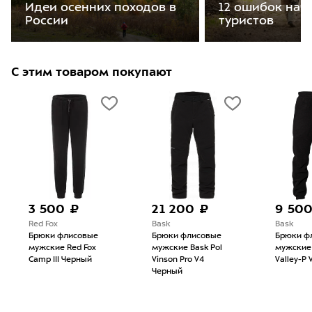
Идеи осенних походов в
12 ошибок на
России
туристов
С этим товаром покупают
3 500 ₽
21 200 ₽
9 50
Red Fox
Bask
Bask
Брюки флисовые
Брюки флисовые
Брюки ф
мужские Red Fox
мужские Bask Pol
мужские
Camp III Черный
Vinson Pro V4
Valley-P
Черный