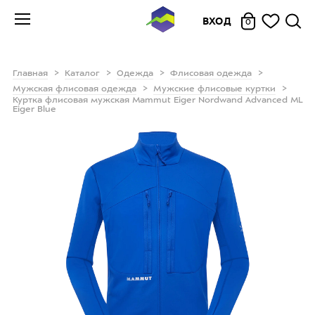
ВХОД
0
Главная
Каталог
Одежда
Флисовая одежда
Мужская флисовая одежда
Мужские флисовые куртки
Куртка флисовая мужская Mammut Eiger Nordwand Advanced ML
Eiger Blue