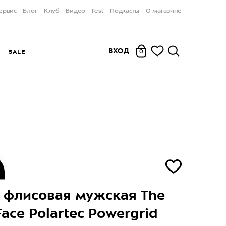
ервис
Блог
Клуб
Видео
Fest
Подкасты
О магазине
ВХОД
Ы
SALE
0
 флисовая мужская The
Face Polartec Powergrid