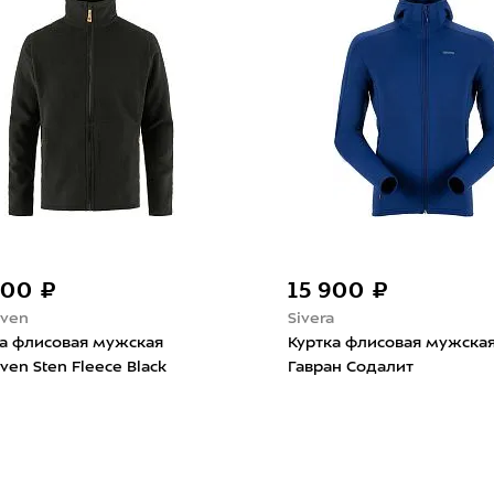
900 ₽
15 900 ₽
aven
Sivera
ка флисовая мужская
Куртка флисовая мужская
raven Sten Fleece Black
Гавран Содалит