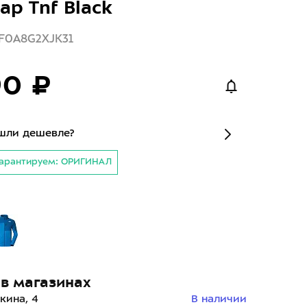
ap Tnf Black
F0A8G2XJK31
90 ₽
шли дешевле?
арантируем: ОРИГИНАЛ
й
в магазинах
кина, 4
В наличии