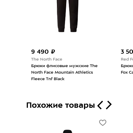
9 490 ₽
3 5
The North Face
Red F
Bask
Брюки флисовые мужские The
Брюк
North Face Mountain Athletics
Fox C
Fleece Tnf Black
Похожие товары