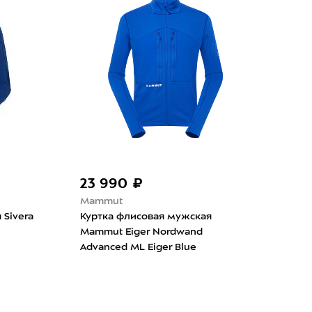
-30
23 990 ₽
7 
Mammut
Sive
 Sivera
Куртка флисовая мужская
Кур
Mammut Eiger Nordwand
Шер
Advanced ML Eiger Blue