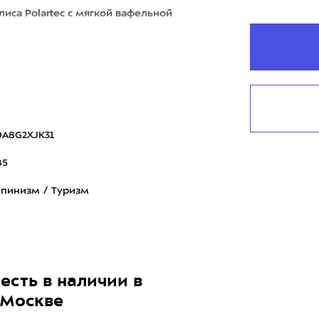
иса Polartec с мягкой вафельной
A8G2XJK31
85
пинизм / Туризм
есть в наличии в
 Москве