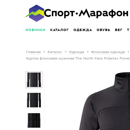
НОВИНКИ
КАТАЛОГ
ОДЕЖДА
ОБУВЬ
БЕГ
Т
Главная
Каталог
Одежда
Флисовая одежда
Куртка флисовая мужская The North Face Polartec Power