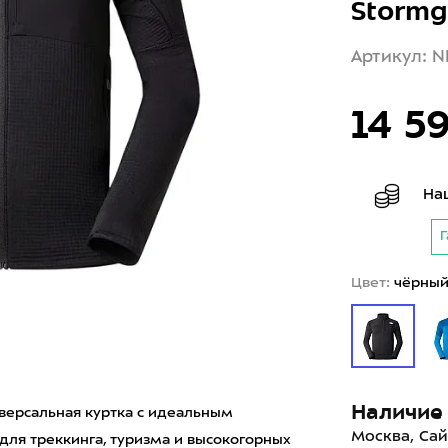
Stormg
Артикул: N
14 5
На
Г
Цвет:
чёрны
Наличие 
ниверсальная куртка с идеальным
Москва, Сай
для треккинга, туризма и высокогорных