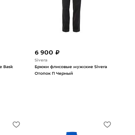
6 900 ₽
6 
Sivera
Sive
е Bask
Брюки флисовые мужские Sivera
Брю
Отопок П Черный
Шир