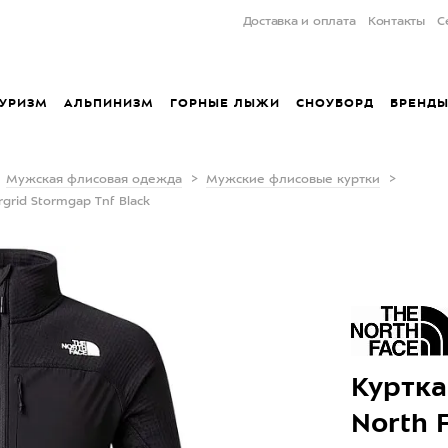
Доставка и оплата
Контакты
С
УРИЗМ
АЛЬПИНИЗМ
ГОРНЫЕ ЛЫЖИ
СНОУБОРД
БРЕНД
Мужская флисовая одежда
Мужские флисовые куртки
grid Stormgap Tnf Black
Куртка
North 