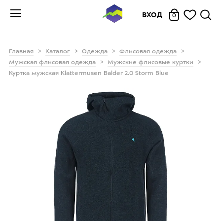
ВХОД
0
Главная
Каталог
Одежда
Флисовая одежда
Мужская флисовая одежда
Мужские флисовые куртки
Куртка мужская Klattermusen Balder 2.0 Storm Blue