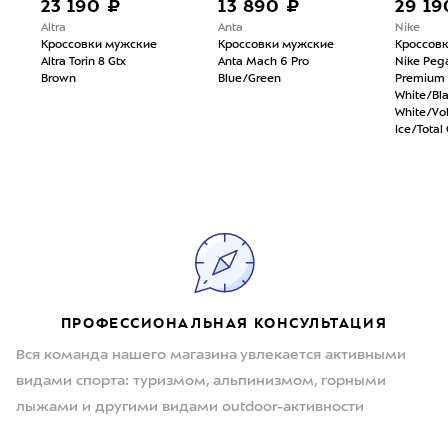
23 190 ₽
13 890 ₽
29 19
Altra
Anta
Nike
Кроссовки мужские
Кроссовки мужские
Кроссов
Altra Torin 8 Gtx
Anta Mach 6 Pro
Nike Peg
Brown
Blue/Green
Premium
White/Bl
White/Vol
Ice/Total
ПРОФЕССИОНАЛЬНАЯ КОНСУЛЬТАЦИЯ
Вся команда нашего магазина увлекается активными
видами спорта: туризмом, альпинизмом, горными
лыжами и другими видами outdoor-активности