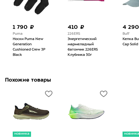
1 790 ₽
410 ₽
4 290
Puma
226ERS
Buff
Носки Puma New
Энергетический
Кепка Bu
Generation
мармеладный
Cap Solid
Cushioned Crew 3P
батончик 226ERS
Black
Клубника 30г
Похожие товары
новинка
новинк