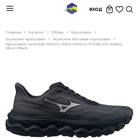
ВХОД
0
Главная
Каталог
Обувь
Кроссовки
Мужские кроссовки
Мужские беговые кроссовки
Кроссовки мужские Mizuno Wave Horizon 9 India Ink/Galaxy
Silver/Black