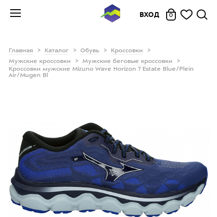
ВХОД
0
Главная
Каталог
Обувь
Кроссовки
Мужские кроссовки
Мужские беговые кроссовки
Кроссовки мужские Mizuno Wave Horizon 7 Estate Blue/Plein
Air/Mugen Bl