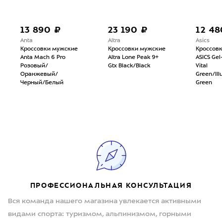
13 890 ₽
23 190 ₽
12 48
Anta
Altra
Asics
Кроссовки мужские
Кроссовки мужские
Кроссов
Anta Mach 6 Pro
Altra Lone Peak 9+
ASICS Gel
Розовый/
Gtx Black/Black
Vital
Оранжевый/
Green/Ill
Черный/Белый
Green
ПРОФЕССИОНАЛЬНАЯ КОНСУЛЬТАЦИЯ
Вся команда нашего магазина увлекается активными
видами спорта: туризмом, альпинизмом, горными