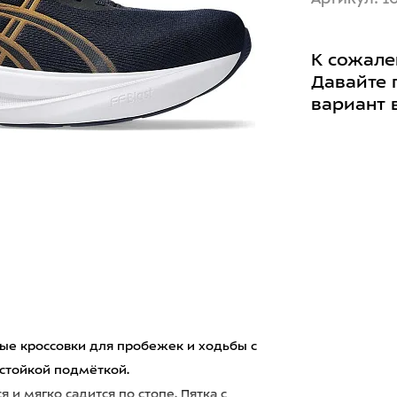
К сожале
Давайте 
вариант 
ные кроссовки для пробежек и ходьбы с
стойкой подмёткой.
и мягко садится по стопе. Пятка с