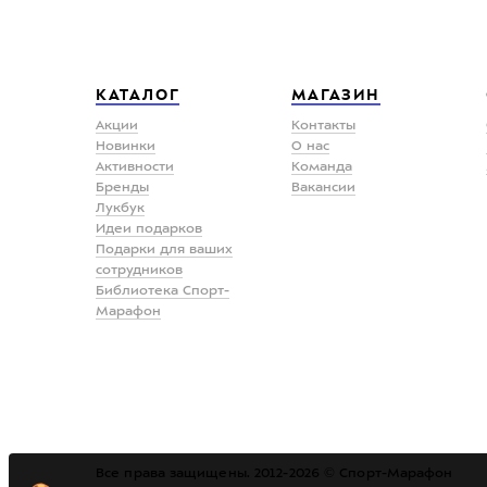
КАТАЛОГ
МАГАЗИН
Акции
Контакты
Новинки
О нас
Активности
Команда
Бренды
Вакансии
Лукбук
Идеи подарков
Подарки для ваших
сотрудников
Библиотека Спорт-
Марафон
Все права защищены. 2012-2026 © Спорт-Марафон