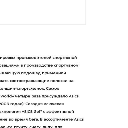
мировых производителей спортивной
нновациями в производстве спортивной
лощающую подошву, применили
овать светоотражающие полоски на
женщин-спортсменок. Самое
 World» четыре раза присуждало Asics
-2009 годах). Сегодня ключевая
хнология ASICS Gel® с эффективной
е во время бега. В ассортименте Asics
ьту, грунту, снегу, льду, для