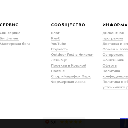
СЕРВИС
СООБЩЕСТВО
ИНФОРМА
Ски-сервис
Блог
Дисконтная
Бутфитинг
Клуб
программа
Мастерская бега
YouTube
Доставка и о
Подкасты
Обмен и возв
Outdoor Fest в Никола-
Осторожно,
Ленивце
мошенники
Проекты в Красной
Оферта
Поляне
Политика
Спорт-Марафон Парк
конфиденциа
Фермерская лавка
Политика в о
устойчивого 