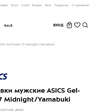
ервис
Блог
Клуб
Видео
Fest
Подкасты
О магазине
ВХОД
Ы
SALE
0
CS Gel-Pulse 17 Midnight/Yamabuki
вки мужские ASICS Gel-
17 Midnight/Yamabuki
011C153 400