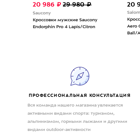
20 986 ₽
29 980 ₽
20 980 ₽
Salomon
Saucony
Кроссовки му
Кроссовки мужские Saucony
Aero Glide 4 G
Endorphin Pro 4 Lapis/Citron
Ball/Asphalt/Va
ПРОФЕССИОНАЛЬНАЯ КОНСУЛЬТАЦИЯ
Вся команда нашего магазина увлекается
активными видами спорта: туризмом,
альпинизмом, горными лыжами и другими
видами outdoor-активности