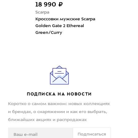
18 990 ₽
14 590 ₽
Scarpa
Anta
Кроссовки мужские Scarpa
Кроссовки м
Golden Gate 2 Ethereal
85 Blue/Gre
Green/Curry
ПОДПИСКА НА НОВОСТИ
Коротко о самом важном: новых коллекциях
и брендах, о снаряжении и как его выбрать,
ближайших акциях и распродажах
Подписаться