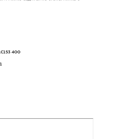
1C153 400
1