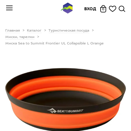
ВХОД
0
Главная
Каталог
Туристическая посуда
Миски, тарелки
Миска Sea to Summit Frontier UL Collapsible L Orange