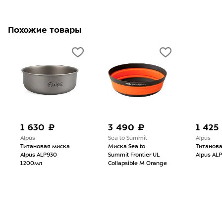
Похожие товары
1 630 ₽
3 490 ₽
1 425
Alpus
Sea to Summit
Alpus
Титановая миска
Миска Sea to
Титанов
Alpus ALP930
Summit Frontier UL
Alpus AL
1200мл
Collapsible M Orange