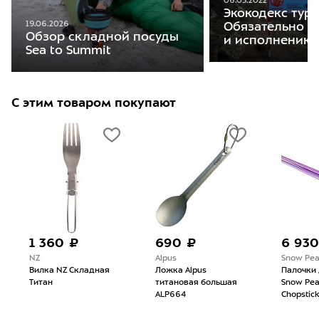
06.05.2022
Экокодекс тури
19.06.2026
Обязательно к
Обзор складной посуды
и исполнению
Sea to Summit
С этим товаром покупают
1 360 ₽
690 ₽
6 930
NZ
Alpus
Snow Pe
Вилка NZ Складная
Ложка Alpus
Палочки 
Титан
титановая большая
Snow Pea
ALP664
Chopstick