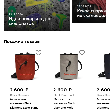
28.07.2022
Какое снаряже
19.12.2024
на скалодром
Идеи подарков для
скалолазов
Похожие товары
2 600 ₽
2 600 ₽
2 60
Black Diamond
Black Diamond
Black Di
Мешок для
Мешок для
Мешок д
магнезии Black
магнезии Black
магнезии
Diamond Mojo Burnt
Diamond Mojo
Diamond