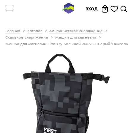
ВХОД
0
Главная
Каталог
Альпинистское снаряжение
Скальное снаряжение
Мешки для магнезии
Мешок для магнезии First Try Большой 240725 L Серый/Пиксель