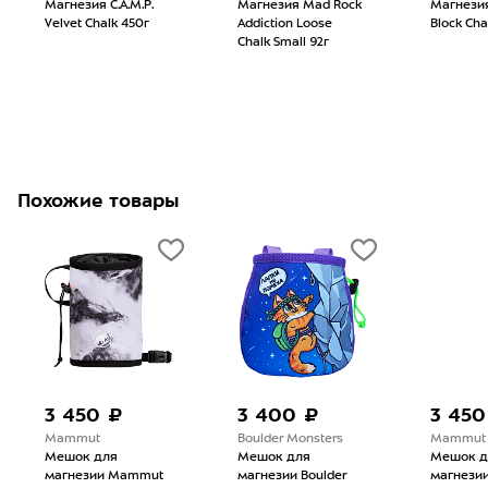
Магнезия C.A.M.P.
Магнезия Mad Rock
Магнезия 
Velvet Chalk 450г
Addiction Loose
Block Cha
Chalk Small 92г
Похожие товары
3 450 ₽
3 400 ₽
3 450
Mammut
Boulder Monsters
Mammut
Мешок для
Мешок для
Мешок д
магнезии Mammut
магнезии Boulder
магнези