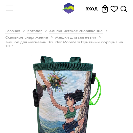
ВХОД
0
Главная
Каталог
Альпинистское снаряжение
Скальное снаряжение
Мешки для магнезии
Мешок для магнезии Boulder Monsters Приятный сюрприз на
TOP