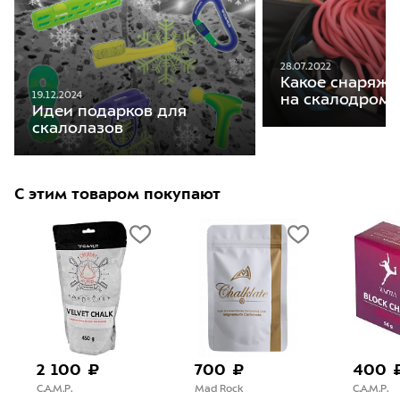
28.07.2022
Какое снаряже
19.12.2024
на скалодром
Идеи подарков для
скалолазов
С этим товаром покупают
2 100 ₽
700 ₽
400 
C.A.M.P.
Mad Rock
C.A.M.P.