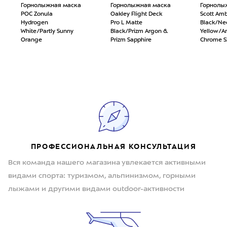
Горнолыжная маска
Горнолыжная маска
Горнолы
POC Zonula
Oakley Flight Deck
Scott Amb
Hydrogen
Pro L Matte
Black/Ne
White/Partly Sunny
Black/Prizm Argon &
Yellow/A
Orange
Prizm Sapphire
Chrome S
ПРОФЕССИОНАЛЬНАЯ КОНСУЛЬТАЦИЯ
Вся команда нашего магазина увлекается активными
видами спорта: туризмом, альпинизмом, горными
лыжами и другими видами outdoor-активности