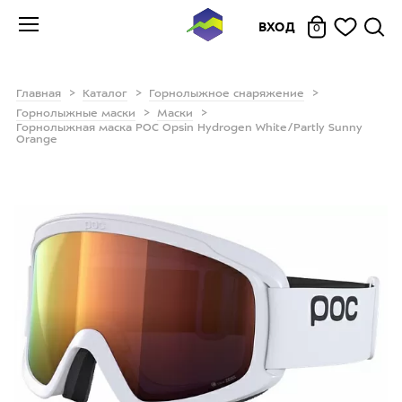
ВХОД
0
Главная
Каталог
Горнолыжное снаряжение
Горнолыжные маски
Маски
Горнолыжная маска POC Opsin Hydrogen White/Partly Sunny
Orange