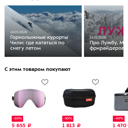
24.03.2026
Горнолыжные курорты
25.01.2026
Чили: где кататься по
Про Лужбу, Ме
снегу летом
фрирайдеров
С этим товаром покупают
-50%
-30%
-40%
5 655 ₽
1 813 ₽
1 470