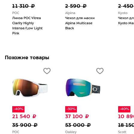
11 310 ₽
2 590 ₽
2 450
POC
Alpina
Kyoto
Линза POC Vitrea
Чехол для маски
Чехол дл
Clarity Highly
Alpina Multicase
Kyoto Ma
Intense/Low Light
Black
Pink
Похожие товары
-40%
-30%
-40%
21 540 ₽
37 100 ₽
10 89
35 900 ₽
53 000 ₽
18 15
POC
Oakley
Scott