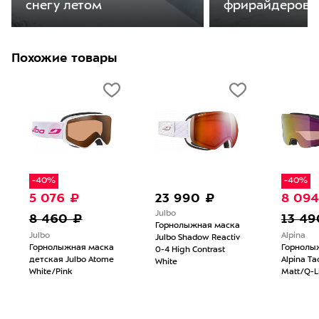
снегу летом
фрирайдеров
Похожие товары
-40%
-40%
5 076 ₽
23 990 ₽
8 094
Julbo
8 460 ₽
13 49
Горнолыжная маска
Julbo
Alpina
Julbo Shadow Reactiv
Горнолыжная маска
Горнолы
0-4 High Contrast
детская Julbo Atome
Alpina Ta
White
White/Pink
Matt/Q-Li