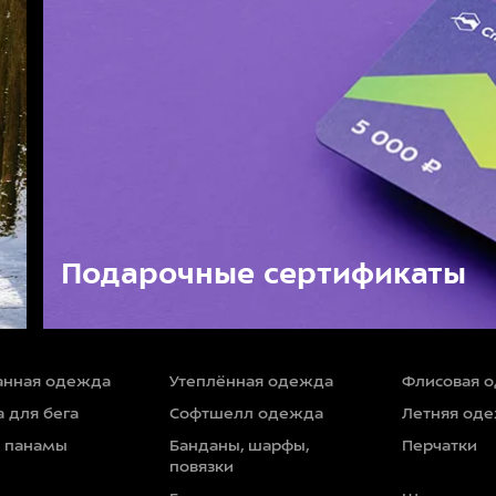
Подарочные сертификаты
нная одежда
Утеплённая одежда
Флисовая 
 для бега
Софтшелл одежда
Летняя од
и панамы
Банданы, шарфы,
Перчатки
повязки