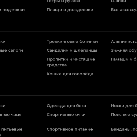
Гетры и рукава
Шапки
и подтяжки
Плащи и дождевики
Все аксесс
вки
Треккинговые ботинки
Альпинистс
вые сапоги
Сандалии и шлёпанцы
Зимняя обу
Пропитки и чистящие
Гамаши и 
средства
и
Кошки для гололёда
вки
Одежда для бега
Носки для 
вные часы
Спортивные очки
Поясные с
и питьевые
Спортивное питание
Банданы, п
и