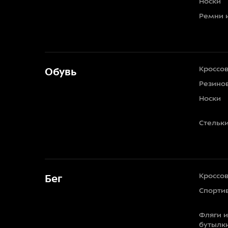
Носки
Ремни 
Кроссо
Обувь
Резино
Носки
Стельк
Кроссо
Бег
Спорти
Фляги 
бутылк