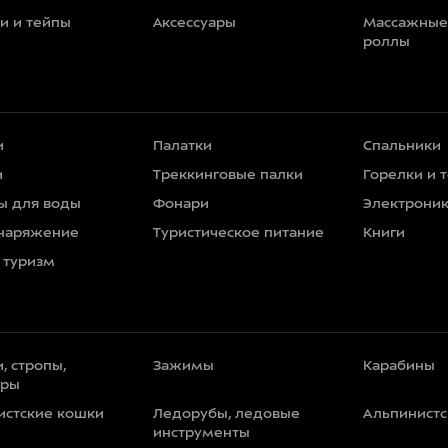
и и тейпы
Аксессуары
Массажные
роллы
и
Палатки
Спальники
и
Треккинговые палки
Горелки и 
ы для воды
Фонари
Электрони
наряжение
Туристическое питание
Книги
 туризм
, стропы,
Зажимы
Карабины
уры
истские кошки
Ледорубы, ледовые
Альпинистс
инструменты