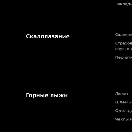
Заклад
Скальн
Скалолазание
Страхо
спусков
Перчат
Лыжи
Горные лыжи
Шлемы
Одежд
Чехлы 