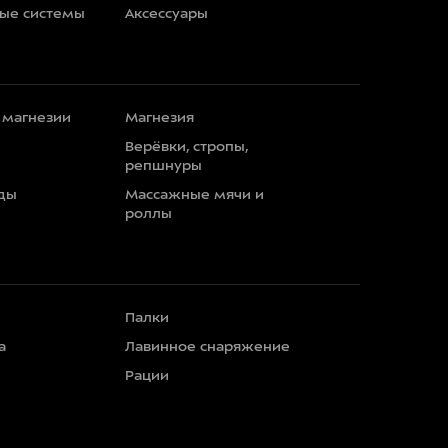
ные системы
Аксессуары
 магнезии
Магнезия
Верёвки, стропы,
репшнуры
ды
Массажные мячи и
роллы
Палки
а
Лавинное снаряжение
Рации