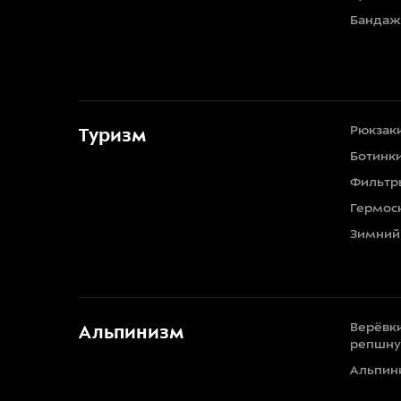
Бандаж
Рюкзак
Туризм
Ботинк
Фильтр
Гермос
Зимний
Верёвки
Альпинизм
репшн
Альпин