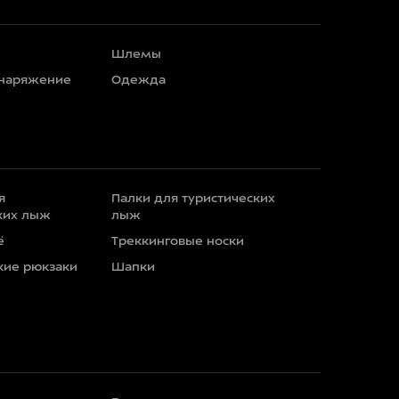
Шлемы
снаряжение
Одежда
я
Палки для туристических
ких лыж
лыж
ё
Треккинговые носки
кие рюкзаки
Шапки