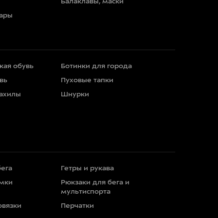
Балаклавы, маски
уары
кая обувь
Ботинки для города
вь
Пуховые тапки
бахилы
Шнурки
бега
Гетры и рукава
умки
Рюкзаки для бега и
мультиспорта
овязки
Перчатки