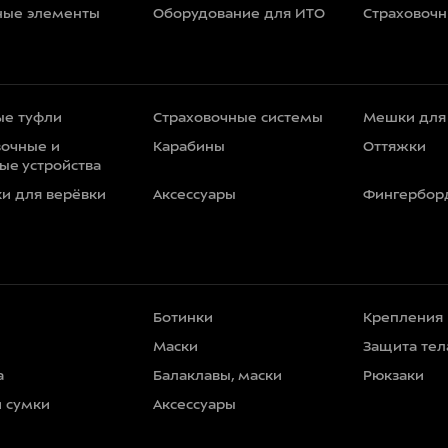
ные элементы
Оборудование для ИТО
Страховоч
ые туфли
Страховочные системы
Мешки для
вочные и
Карабины
Оттяжки
ые устройства
ки для верёвки
Аксессуары
Фингербор
Ботинки
Крепления
Маски
Защита тел
а
Балаклавы, маски
Рюкзаки
и сумки
Аксессуары