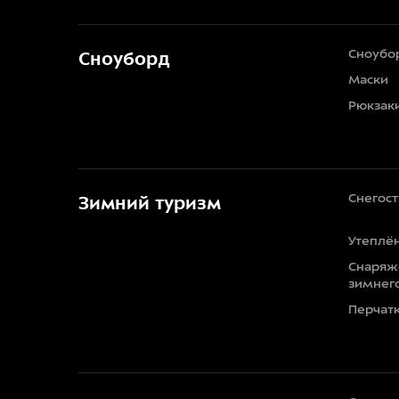
Сноубо
Сноуборд
Маски
Рюкзак
Снегос
Зимний туризм
Утеплё
Снаряж
зимнег
Перчат