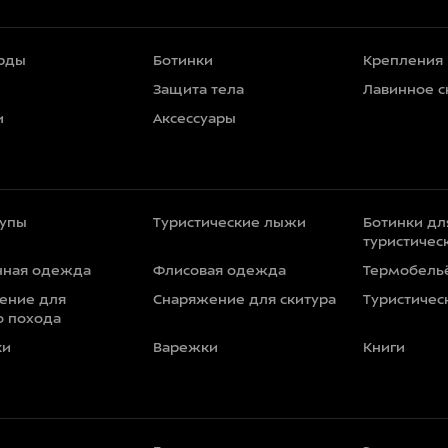
рды
Ботинки
Крепления
Защита тела
Лавинное 
и
Аксессуары
тупы
Туристические лыжи
Ботинки дл
туристичес
нная одежда
Флисовая одежда
Термобель
ение для
Снаряжение для скитура
Туристичес
о похода
ки
Варежки
Книги