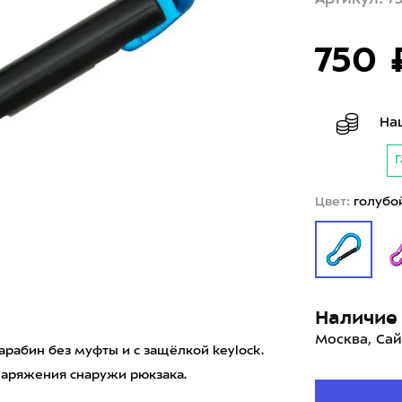
750 
На
Г
Цвет:
голубо
Наличие 
Москва, Сай
абин без муфты и с защёлкой keylock.
наряжения снаружи рюкзака.