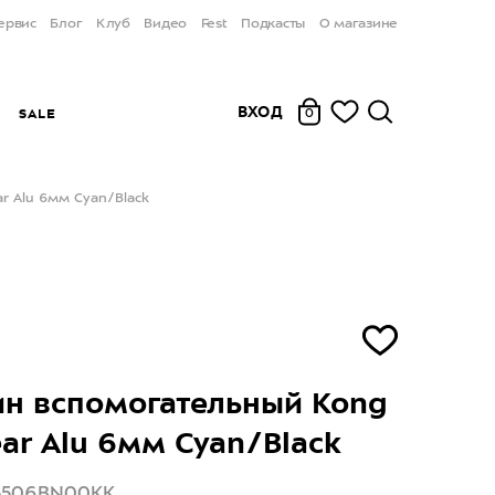
ервис
Блог
Клуб
Видео
Fest
Подкасты
О магазине
ВХОД
Ы
SALE
0
r Alu 6мм Cyan/Black
н вспомогательный Kong
ear Alu 6мм Cyan/Black
75506BN00KK