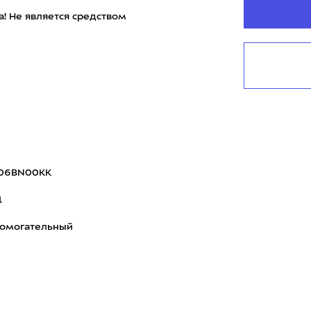
! Не является средством
506BN00KK
1
помогательный