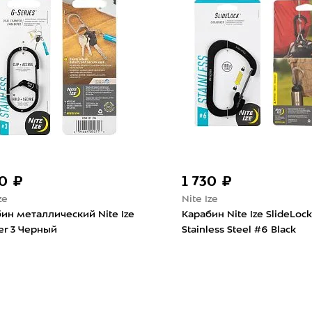
70 ₽
1 730 ₽
ze
Nite Ize
ин металлический Nite Ize
Карабин Nite Ize SlideLock
er 3 Черный
Stainless Steel #6 Black