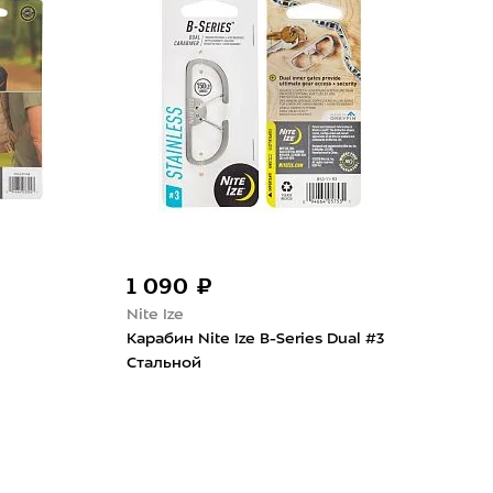
1 090 ₽
1 
Nite Ize
Nite
Карабин Nite Ize B-Series Dual #3
Брас
Стальной