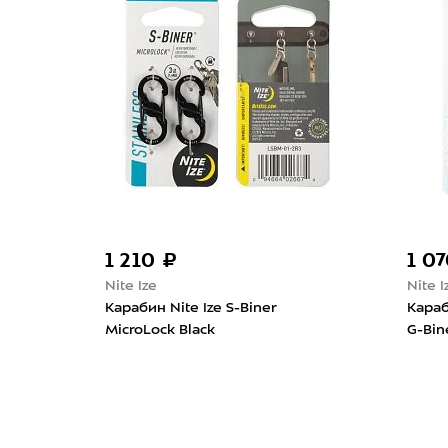
1 210 ₽
1 0
Nite Ize
Nite I
 Kong
Карабин Nite Ize S-Biner
Караб
k
MicroLock Black
G-Bin