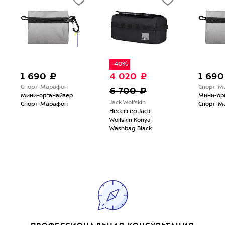
-40%
1 690 ₽
4 020 ₽
1 690
Спорт-Марафон
Спорт-М
6 700 ₽
Мини-органайзер
Мини-ор
Jack Wolfskin
Спорт-Марафон
Спорт-М
Несессер Jack
Wolfskin Konya
Washbag Black