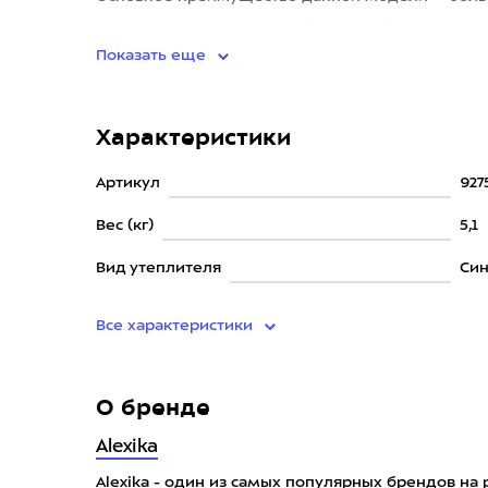
природе с домашним комфортом. Ширина спальн
Показать еще
Характеристики
Артикул
927
Вес (кг)
5,1
Вид утеплителя
Син
Все характеристики
О бренде
Alexika
Alexika - один из самых популярных брендов на 