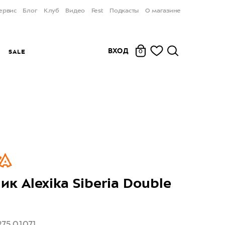
ервис
Блог
Клуб
Видео
Fest
Подкасты
О магазине
ВХОД
Ы
SALE
0
ик Alexika Siberia Double
275.01071