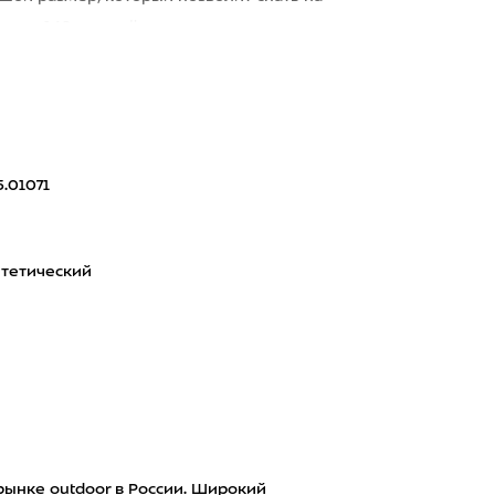
ика 140 см, в нём
5.01071
тетический
рынке outdoor в России. Широкий