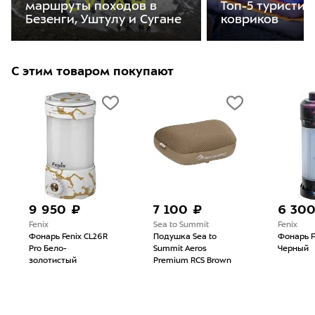
Топ-5 туристич
маршруты походов в
ковриков
Безенги, Уштулу и Сугане
С этим товаром покупают
9 950 ₽
7 100 ₽
6 30
Fenix
Sea to Summit
Fenix
Фонарь Fenix CL26R
Подушка Sea to
Фонарь F
Pro Бело-
Summit Aeros
Черный
золотистый
Premium RCS Brown