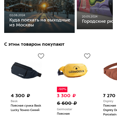
02.08.2024
20.05.2024
Куда поехать на выходные
Городские рюкз
из Москвы
С этим товаром покупают
-50%
4 300 ₽
3 300 ₽
7 270
Bask
Osprey
6 600 ₽
Поясная сумка Bask
Поясная
Germostar
Lucky Темно-Синий
Osprey Da
Поясная
Porcelai