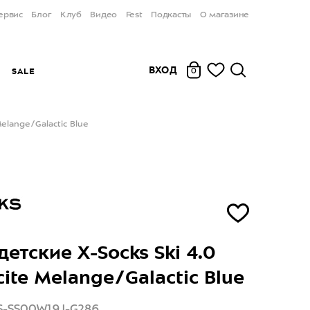
ервис
Блог
Клуб
Видео
Fest
Подкасты
О магазине
ВХОД
Ы
SALE
0
Melange/Galactic Blue
детские X-Socks Ski 4.0
cite Melange/Galactic Blue
S-SS00W19J-G286