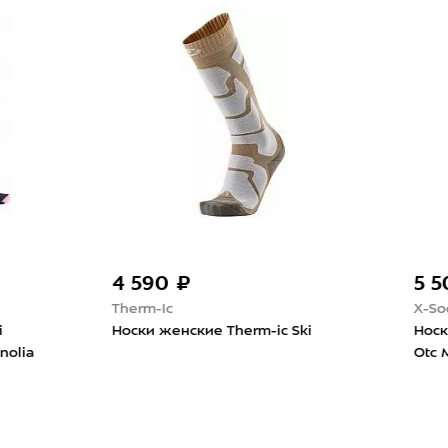
90 ₽
5 500 ₽
-Ic
X-Socks
 женские Therm-ic Ski
Носки X-Socks Ski Touring 
Otc Marine/Orange