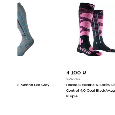
4 100 ₽
4 5
X-Socks
Therm
o Grey
Носки женские X-Socks Ski
Носки
Control 4.0 Opal Black/Magnolia
Purple