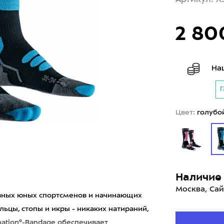
2 80
На
Г
Цвет:
голубо
Наличие 
Москва, Сай
озных юных спортсменов и начинающих
цы, стопы и икры - никаких натираний,
nation®-Bandage обеспечивает