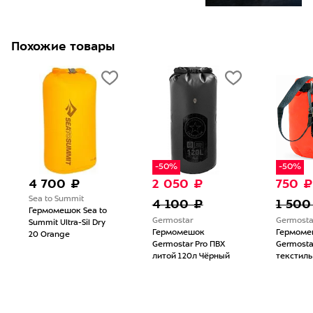
Похожие товары
-50%
-50%
4 700 ₽
2 050 ₽
750 ₽
Sea to Summit
4 100 ₽
1 500
Гермомешок Sea to
Germostar
Germosta
Summit Ultra-Sil Dry
Гермомешок
Гермоме
20 Orange
Germostar Pro ПВХ
Germosta
литой 120л Чёрный
текстиль