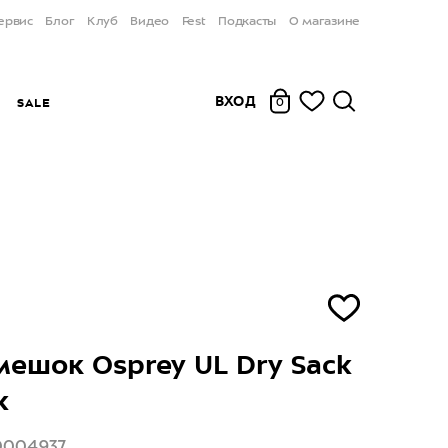
ервис
Блог
Клуб
Видео
Fest
Подкасты
О магазине
ВХОД
Ы
SALE
0
ешок Osprey UL Dry Sack
k
0004937