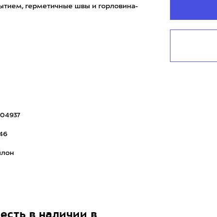
ытием, герметичные швы и горловина-
 и цвета, вы сможе
04937
46
йлон
есть в наличии в