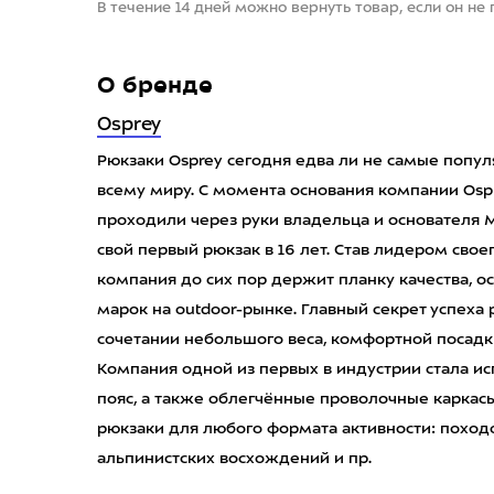
В течение 14 дней можно вернуть товар, если он не
О бренде
Osprey
Рюкзаки Osprey сегодня едва ли не самые попу
всему миру. С момента основания компании Ospre
проходили через руки владельца и основателя 
свой первый рюкзак в 16 лет. Став лидером своег
компания до сих пор держит планку качества, о
марок на outdoor-рынке. Главный секрет успеха
сочетании небольшого веса, комфортной посадк
Компания одной из первых в индустрии стала 
пояс, а также облегчённые проволочные каркасы
рюкзаки для любого формата активности: походо
альпинистcких восхождений и пр.