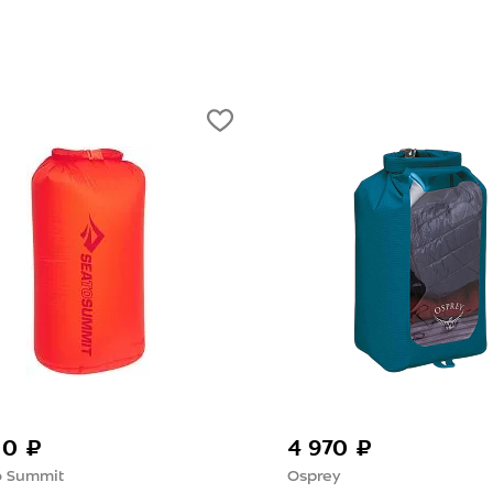
00 ₽
4 970 ₽
o Summit
Osprey