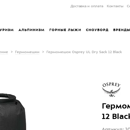
Доставка и оплата
Контакты
С
УРИЗМ
АЛЬПИНИЗМ
ГОРНЫЕ ЛЫЖИ
СНОУБОРД
БРЕНД
ение
Гермомешки
Гермомешок Osprey UL Dry Sack 12 Black
Гермом
12 Blac
Артикул: 1