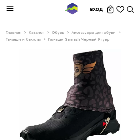
ВХОД
0
Главная
Каталог
Обувь
Аксессуары для обуви
Гамаши и бахилы
Гамаши Gamash Черный Ягуар