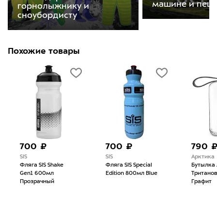
машине и пеш
горнолыжнику и
сноубордисту
Похожие товары
700 ₽
700 ₽
790 
SIS
SIS
Арктика
Фляга SIS Shake
Фляга SIS Special
Бутылка
Gen1 600мл
Edition 800мл Blue
Тританов
Прозрачный
Графит