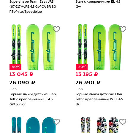
Supershape Team Easy JRS
Starr с креплениями EL 4.5
(67-117)+JRS 4.5 GW CA BR 80
Gw
[I] White/Speedblue
-50%
-50%
13 045 ₽
13 195 ₽
26 090 ₽
26 390 ₽
Elan
Elan
Горные лыжи детские Elan
Горные лыжи детские Elan
Jett с креплениями EL 4.5
Jett с креплениями JS EL 4.5
GW Junior
JR