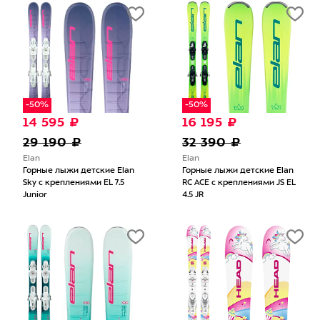
-50%
-50%
14 595 ₽
16 195 ₽
29 190 ₽
32 390 ₽
Elan
Elan
Горные лыжи детские Elan
Горные лыжи детские Elan
Sky с креплениями EL 7.5
RC ACE с креплениями JS EL
Junior
4.5 JR