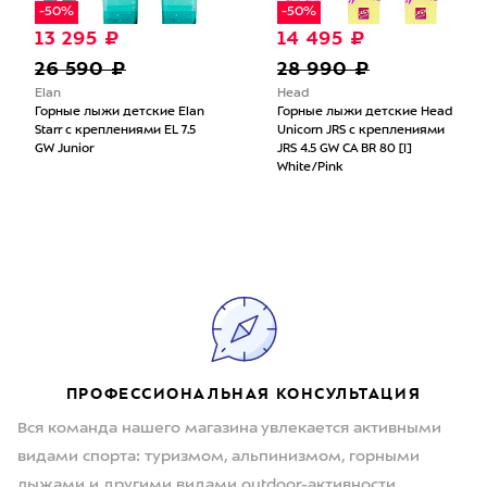
-50%
-50%
13 295 ₽
14 495 ₽
26 590 ₽
28 990 ₽
Elan
Head
Горные лыжи детские Elan
Горные лыжи детские Head
Starr с креплениями EL 7.5
Unicorn JRS с креплениями
GW Junior
JRS 4.5 GW CA BR 80 [I]
White/Pink
ПРОФЕССИОНАЛЬНАЯ КОНСУЛЬТАЦИЯ
Вся команда нашего магазина увлекается активными
видами спорта: туризмом, альпинизмом, горными
лыжами и другими видами outdoor-активности