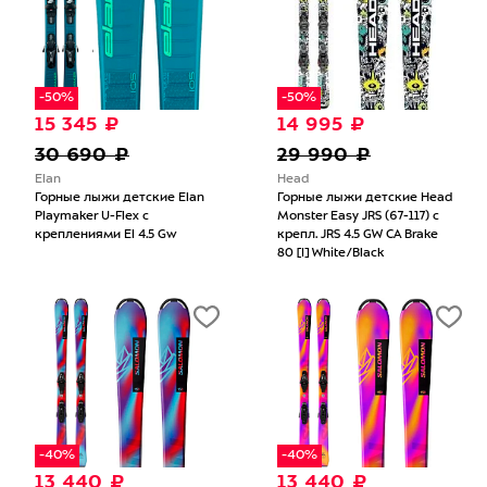
-50%
-50%
15 345 ₽
14 995 ₽
30 690 ₽
29 990 ₽
Elan
Head
Горные лыжи детские Elan
Горные лыжи детские Head
Playmaker U-Flex с
Monster Easy JRS (67-117) с
креплениями El 4.5 Gw
крепл. JRS 4.5 GW CA Brake
80 [I] White/Black
-40%
-40%
13 440 ₽
13 440 ₽