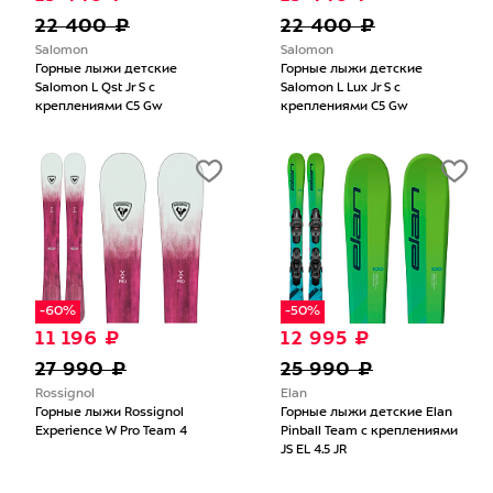
22 400 ₽
22 400 ₽
Salomon
Salomon
Горные лыжи детские
Горные лыжи детские
Salomon L Qst Jr S с
Salomon L Lux Jr S с
креплениями C5 Gw
креплениями C5 Gw
-60%
-50%
11 196 ₽
12 995 ₽
27 990 ₽
25 990 ₽
Rossignol
Elan
Горные лыжи Rossignol
Горные лыжи детские Elan
Experience W Pro Team 4
Pinball Team с креплениями
JS EL 4.5 JR