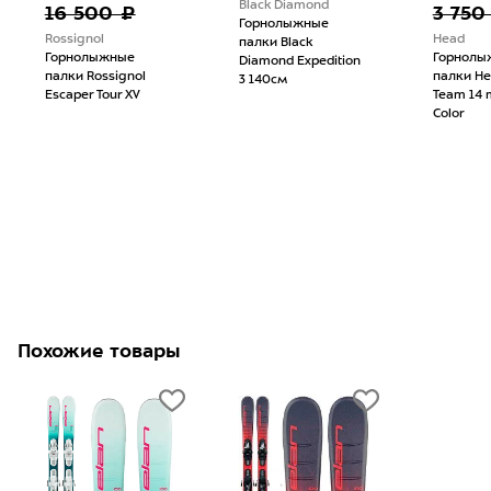
Black Diamond
16 500 ₽
3 750
Горнолыжные
Rossignol
Head
палки Black
Горнолыжные
Горнолы
Diamond Expedition
палки Rossignol
палки He
3 140см
Escaper Tour XV
Team 14 
Color
Похожие товары