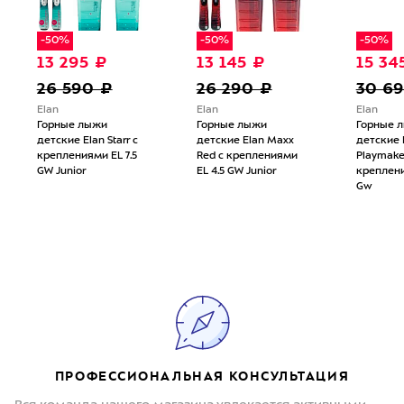
-50%
-50%
-50%
13 295 ₽
13 145 ₽
15 34
26 590 ₽
26 290 ₽
30 6
Elan
Elan
Elan
Горные лыжи
Горные лыжи
Горные 
детские Elan Starr с
детские Elan Maxx
детские 
креплениями EL 7.5
Red с креплениями
Playmaker
GW Junior
EL 4.5 GW Junior
креплени
Gw
ПРОФЕССИОНАЛЬНАЯ КОНСУЛЬТАЦИЯ