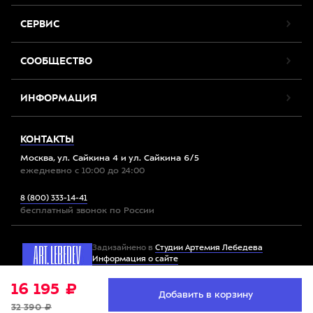
СЕРВИС
СООБЩЕСТВО
ИНФОРМАЦИЯ
КОНТАКТЫ
Москва, ул. Сайкина 4 и ул. Сайкина 6/5
ежедневно с 10:00 до 24:00
8 (800) 333-14-41
бесплатный звонок по России
Задизайнено в
Студии Артемия Лебедева
Информация о сайте
16 195 ₽
Мы используем файлы cookie. Продолжив работу с
Добавить в корзину
Принять
Все права защищены. 2012-2026 © Спорт-Марафон
сайтом, вы соглашаетесь с
условиями использования
32 390 ₽
файлов cookie