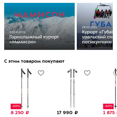
28.02.2025
Курорт «Губаха
03.04.2025
Горнолыжный курорт
уральский снег
«Мамисон»
посикунчики
С этим товаром покупают
-50%
-50%
8 250 ₽
17 990 ₽
1 875