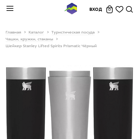
ВХОД
0
Главная
Каталог
Туристическая посуда
Чашки, кружки, стаканы
Шейкер Stanley Lifted Spirits Prismatic Чёрный