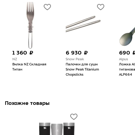
1 360 ₽
6 930 ₽
690 
NZ
Snow Peak
Alpus
Вилка NZ Складная
Палочки для суши
Ложка Al
Титан
Snow Peak Titanium
титанов
Chopsticks
ALP664
Похожие товары