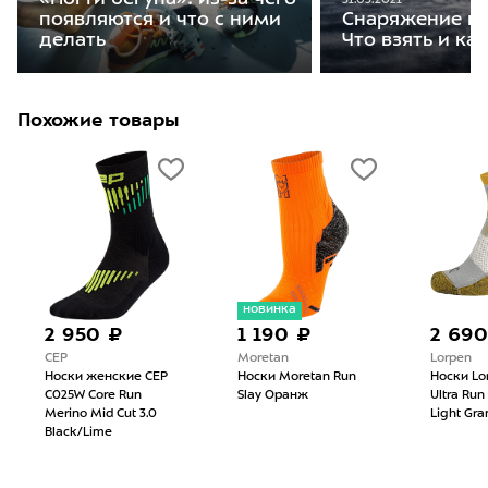
31.03.2021
появляются и что с ними
Снаряжение на
делать
Что взять и ка
Похожие товары
новинка
2 950 ₽
1 190 ₽
2 690
CEP
Moretan
Lorpen
Носки женские CEP
Носки Moretan Run
Носки Lo
C025W Core Run
Slay Оранж
Ultra Run
Merino Mid Cut 3.0
Light Gra
Black/Lime