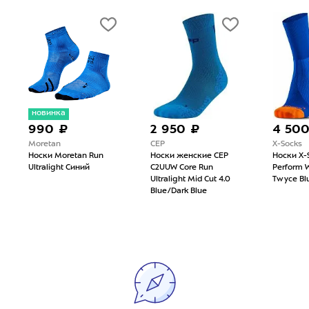
новинка
990 ₽
2 950 ₽
4 50
Moretan
CEP
X-Socks
Носки Moretan Run
Носки женские CEP
Носки X-
Ultralight Синий
C2UUW Core Run
Perform 
Ultralight Mid Cut 4.0
Twyce Bl
Blue/Dark Blue