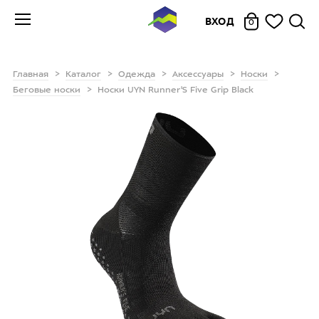
ВХОД
0
Главная
Каталог
Одежда
Аксессуары
Носки
Беговые носки
Носки UYN Runner'S Five Grip Black